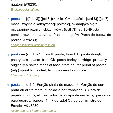
rigatoni,&#8230; …
Enciclopedia Italiana
pasta
— {{/stl 13}}{{stl 8}}rz. ż Ia, CMc. paście {{/stl 8}}{{stl 7}}
7
masa, zwykle o konsystencji półstałej, składająca się z
mieszaniny różnych składników : {{/stl 7}}{{stl 10}}Pasta
pomidorowa, pasta rybna. Pasta do zębów. Pasta do butów, do
podłogi.&#8230; …
Langenscheidt Polski wyjaśnień
pasta
— (n.) 1874, from It. pasta, from L.L. pasta dough,
8
pastry cake, paste, from Gk. pasta barley porridge, probably
originally a salted mess of food, from neuter plural of pastos
(adj.) sprinkled, salted, from passein to sprinkle …
Etymology dictionary
pasta
— s. f. 1. Porção chata de massa. 2. Porção de ouro,
9
prata ou outro metal, fundido e por trabalhar. 3. Obra de
papelão, couro, etc. semelhante à capa de um livro, que serve
para guardar papéis. 4. [Figurado] Cargo de ministro de
Estado. =&#8230; …
Dicionário da Língua Portuguesa