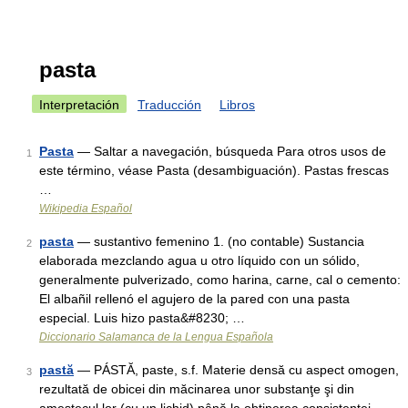
pasta
Interpretación
Traducción
Libros
Pasta
— Saltar a navegación, búsqueda Para otros usos de
1
este término, véase Pasta (desambiguación). Pastas frescas
…
Wikipedia Español
pasta
— sustantivo femenino 1. (no contable) Sustancia
2
elaborada mezclando agua u otro líquido con un sólido,
generalmente pulverizado, como harina, carne, cal o cemento:
El albañil rellenó el agujero de la pared con una pasta
especial. Luis hizo pasta&#8230; …
Diccionario Salamanca de la Lengua Española
pastă
— PÁSTĂ, paste, s.f. Materie densă cu aspect omogen,
3
rezultată de obicei din măcinarea unor substanţe şi din