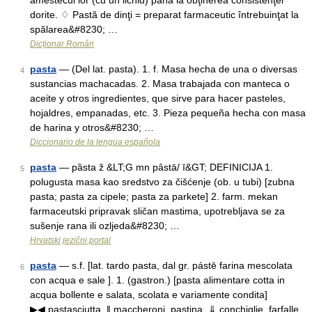
amestecul lor (cu un lichid) până la obţinerea consistenţei
dorite. ♢ Pastă de dinţi = preparat farmaceutic întrebuinţat la
spălarea&#8230; …
Dicționar Român
pasta
— (Del lat. pasta). 1. f. Masa hecha de una o diversas
4
sustancias machacadas. 2. Masa trabajada con manteca o
aceite y otros ingredientes, que sirve para hacer pasteles,
hojaldres, empanadas, etc. 3. Pieza pequeña hecha con masa
de harina y otros&#8230; …
Diccionario de la lengua española
pasta
— pȁsta ž &LT;G mn pȃstā/ ī&GT; DEFINICIJA 1.
5
polugusta masa kao sredstvo za čišćenje (ob. u tubi) [zubna
pasta; pasta za cipele; pasta za parkete] 2. farm. mekan
farmaceutski pripravak sličan mastima, upotrebljava se za
sušenje rana ili ozljeda&#8230; …
Hrvatski jezični portal
pasta
— s.f. [lat. tardo pasta, dal gr. pástē farina mescolata
6
con acqua e sale ]. 1. (gastron.) [pasta alimentare cotta in
acqua bollente e salata, scolata e variamente condita]
▶◀ pastasciutta. ‖ maccheroni, pastina. ⇓ conchiglie, farfalle,