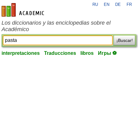
RU
EN
DE
FR
es-academic.com
Los diccionarios y las enciclopedias sobre el
Académico
¡Buscar!
interpretaciones
Traducciones
libros
Игры ⚽