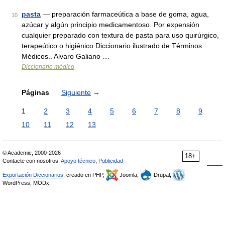
pasta
— preparación farmaceútica a base de goma, agua,
10
azúcar y algún principio medicamentoso. Por expensión
cualquier preparado con textura de pasta para uso quirúrgico,
terapeútico o higiénico Diccionario ilustrado de Términos
Médicos.. Alvaro Galiano …
Diccionario médico
Páginas
Siguiente
→
1
2
3
4
5
6
7
8
9
10
11
12
13
© Academic, 2000-2026
18+
Contacte con nosotros:
Apoyo técnico
,
Publicidad
Exportación Diccionarios
, creado en PHP,
Joomla,
Drupal,
WordPress, MODx.